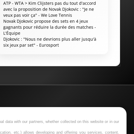
ATP - WTA > Kim Clijsters pas du tout d'accord
avec la proposition de Novak Djokovic : "Je ne
veux pas voir ça" - We Love Tennis
Novak Djokovic propose des sets en 4 jeux
gagnants pour réduire la durée des matches -
L'Équipe
Djokovic : "Nous ne devrions plus aller jusqu'à
six jeux par set" - Eurosport
… En cas de problème, appelez le 09-74-75-13-13 ou
cas à parier et ne constitue ni un conseil, ni une
l data with our partners, whether collected on this website or in our
cation, etc.) allows developing and offering you services, content,