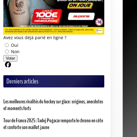
Avez vous déjà parié en ligne ?
Oui
Non
Voter
Partager sur Facebook
Derniers articles
Les meilleures rivalités du hockey sur glace : origines, anecdotes
et moments forts
Tour de France 2025 : Tadej Pogacar remporte le chrono en côte
et conforte son maillot jaune