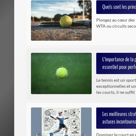
Quels sont les prin
Plongez au cœur des 
WTA ou circuits secon
L’importance de la 
essentiel pour per
Le tennis est un sport
exceptionnelles et un
les courts, il ne suff
Les meilleures stra
astuces incontourn
Dominez le court en 