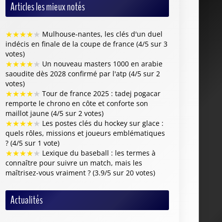
Articles les mieux notés
★
★
★
★
★
Mulhouse-nantes, les clés d'un duel
indécis en finale de la coupe de france (4/5 sur 3
votes)
★
★
★
★
★
Un nouveau masters 1000 en arabie
saoudite dès 2028 confirmé par l'atp (4/5 sur 2
votes)
★
★
★
★
★
Tour de france 2025 : tadej pogacar
remporte le chrono en côte et conforte son
maillot jaune (4/5 sur 2 votes)
★
★
★
★
★
Les postes clés du hockey sur glace :
quels rôles, missions et joueurs emblématiques
? (4/5 sur 1 vote)
★
★
★
★
★
Lexique du baseball : les termes à
connaître pour suivre un match, mais les
maîtrisez-vous vraiment ? (3.9/5 sur 20 votes)
Actualités