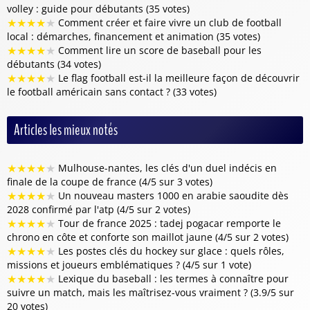
volley : guide pour débutants (35 votes)
★
★
★
★
★
Comment créer et faire vivre un club de football
local : démarches, financement et animation (35 votes)
★
★
★
★
★
Comment lire un score de baseball pour les
débutants (34 votes)
★
★
★
★
★
Le flag football est-il la meilleure façon de découvrir
le football américain sans contact ? (33 votes)
Articles les mieux notés
★
★
★
★
★
Mulhouse-nantes, les clés d'un duel indécis en
finale de la coupe de france (4/5 sur 3 votes)
★
★
★
★
★
Un nouveau masters 1000 en arabie saoudite dès
2028 confirmé par l'atp (4/5 sur 2 votes)
★
★
★
★
★
Tour de france 2025 : tadej pogacar remporte le
chrono en côte et conforte son maillot jaune (4/5 sur 2 votes)
★
★
★
★
★
Les postes clés du hockey sur glace : quels rôles,
missions et joueurs emblématiques ? (4/5 sur 1 vote)
★
★
★
★
★
Lexique du baseball : les termes à connaître pour
suivre un match, mais les maîtrisez-vous vraiment ? (3.9/5 sur
20 votes)