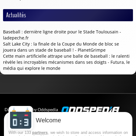
Actualités
Baseball : dernière ligne droite pour le Stade Toulousain -
ladepeche.fr
Salt Lake City : la finale de la Coupe du Monde de bloc se
jouera dans un stade de baseball ! - PlanetGrimpe
Cette main artificielle attrape une balle de baseball : le ralenti
révèle les incroyables mécanismes dans ses doigts - Futura, le
média qui explore le monde
Data powered by Oddspedia
Welcome
🔞 Le pari en ligne est interdit aux mineurs (-18 ans en
France) et comporte des risques : endettement,
With our 133
partners
, we wish to store and access information on