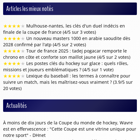
Articles les mieux notés
★
★
★
★
★
Mulhouse-nantes, les clés d'un duel indécis en
finale de la coupe de france (4/5 sur 3 votes)
★
★
★
★
★
Un nouveau masters 1000 en arabie saoudite dès
2028 confirmé par l'atp (4/5 sur 2 votes)
★
★
★
★
★
Tour de france 2025 : tadej pogacar remporte le
chrono en côte et conforte son maillot jaune (4/5 sur 2 votes)
★
★
★
★
★
Les postes clés du hockey sur glace : quels rôles,
missions et joueurs emblématiques ? (4/5 sur 1 vote)
★
★
★
★
★
Lexique du baseball : les termes à connaître pour
suivre un match, mais les maîtrisez-vous vraiment ? (3.9/5 sur
20 votes)
Actualités
À moins de dix jours de la Coupe du monde de hockey, Wavre
est en effervescence : "Cette Coupe est une vitrine unique pour
notre sport" - DHnet