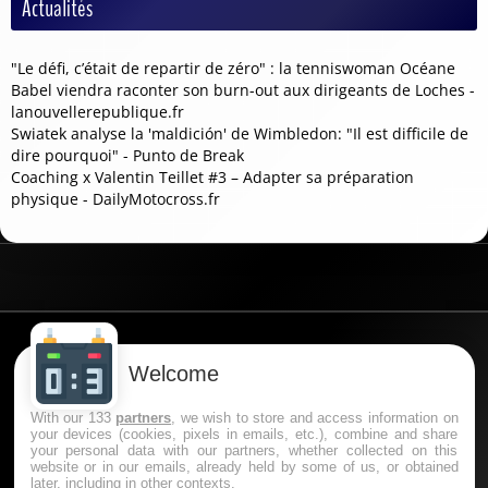
Actualités
"Le défi, c’était de repartir de zéro" : la tenniswoman Océane
Babel viendra raconter son burn-out aux dirigeants de Loches -
lanouvellerepublique.fr
Swiatek analyse la 'maldición' de Wimbledon: "Il est difficile de
dire pourquoi" - Punto de Break
Coaching x Valentin Teillet #3 – Adapter sa préparation
physique - DailyMotocross.fr
Data powered by Oddspedia
Welcome
With our 133
partners
, we wish to store and access information on
🔞 Le pari en ligne est interdit aux mineurs (-18 ans en
your devices (cookies, pixels in emails, etc.), combine and share
France) et comporte des risques : endettement,
your personal data with our partners, whether collected on this
website or in our emails, already held by some of us, or obtained
dépendance… En cas de problème, appelez le 09-74-75-
later, including in other contexts.