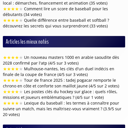
local : démarches, financement et animation (35 votes)
★
★
★
★
★
Comment lire un score de baseball pour les
débutants (34 votes)
★
★
★
★
★
Quelle différence entre baseball et softball ?
découvrez les secrets qui vous surprendront (33 votes)
Articles les mieux notés
★
★
★
★
★
Un nouveau masters 1000 en arabie saoudite dès
2028 confirmé par l'atp (4/5 sur 3 votes)
★
★
★
★
★
Mulhouse-nantes, les clés d'un duel indécis en
finale de la coupe de france (4/5 sur 3 votes)
★
★
★
★
★
Tour de france 2025 : tadej pogacar remporte le
chrono en côte et conforte son maillot jaune (4/5 sur 2 votes)
★
★
★
★
★
Les postes clés du hockey sur glace : quels rôles,
missions et joueurs emblématiques ? (4/5 sur 1 vote)
★
★
★
★
★
Lexique du baseball : les termes à connaître pour
suivre un match, mais les maîtrisez-vous vraiment ? (3.9/5 sur
20 votes)