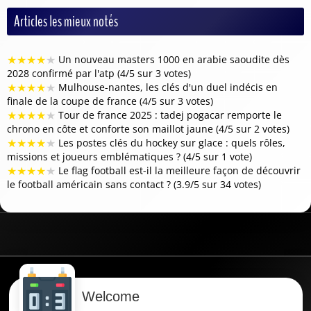
Articles les mieux notés
★
★
★
★
★
Un nouveau masters 1000 en arabie saoudite dès
2028 confirmé par l'atp (4/5 sur 3 votes)
★
★
★
★
★
Mulhouse-nantes, les clés d'un duel indécis en
finale de la coupe de france (4/5 sur 3 votes)
★
★
★
★
★
Tour de france 2025 : tadej pogacar remporte le
chrono en côte et conforte son maillot jaune (4/5 sur 2 votes)
★
★
★
★
★
Les postes clés du hockey sur glace : quels rôles,
missions et joueurs emblématiques ? (4/5 sur 1 vote)
★
★
★
★
★
Le flag football est-il la meilleure façon de découvrir
le football américain sans contact ? (3.9/5 sur 34 votes)
Data powered by Oddspedia
Welcome