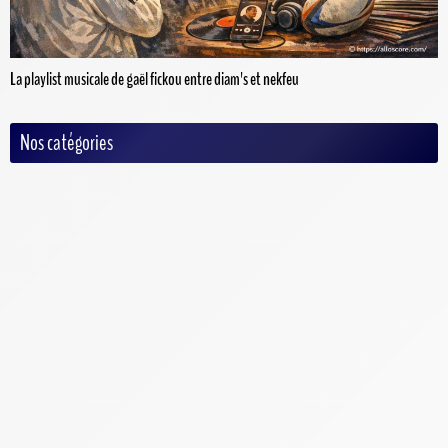
La playlist musicale de gaël fickou entre diam's et nekfeu
Nos catégories
Auto/Moto
Baseball
Basketball
Criquet
Cyclisme
Football
Football Américain
Handball
Hockey