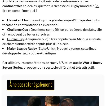
Au-delà de ces monuments, il existe de nombreuses
coupes
continentales
et locales, qui font la richesse du rugby mondial : [
A
lire en complément ici
]
Heineken Champions Cup
: La grande coupe d'Europe des clubs,
théâtre de confrontations d'exception.
Challenge Cup
: Deuxième
compétition européenne
de clubs, elle
offre souvent de belles surprises.
Currie Cup
(Afrique du Sud) : Très populaire en Afrique australe,
ce championnat existe depuis plus d'un siècle.
Major League Rugby
(États-Unis) : Nouvelle venue, cette ligue
développe le rugby outre-Atlantique.
Par ailleurs, les compétitions de rugby à 7, telles que le
World Rugby
Sevens Series
, proposent un spectacle
différent
et très attractif.
À ne pas rater également