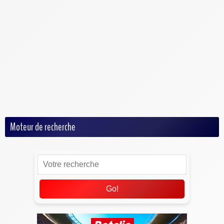
Football Américain
Handball
Hockey
MMA
Rugby
Tennis
Volley
Moteur de recherche
Go!