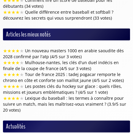
★
★
★
★
★
Comment lire un score de baseball pour les
débutants (34 votes)
★
★
★
★
★
Quelle différence entre baseball et softball ?
découvrez les secrets qui vous surprendront (33 votes)
Articles les mieux notés
★
★
★
★
★
Un nouveau masters 1000 en arabie saoudite dès
2028 confirmé par l'atp (4/5 sur 3 votes)
★
★
★
★
★
Mulhouse-nantes, les clés d'un duel indécis en
finale de la coupe de france (4/5 sur 3 votes)
★
★
★
★
★
Tour de france 2025 : tadej pogacar remporte le
chrono en côte et conforte son maillot jaune (4/5 sur 2 votes)
★
★
★
★
★
Les postes clés du hockey sur glace : quels rôles,
missions et joueurs emblématiques ? (4/5 sur 1 vote)
★
★
★
★
★
Lexique du baseball : les termes à connaître pour
suivre un match, mais les maîtrisez-vous vraiment ? (3.9/5 sur
20 votes)
Actualités