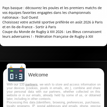
Pays basque : découvrez les poules et les premiers matchs de
vos équipes favorites engagées dans les championnats
nationaux - Sud Ouest
Choisissez votre activité sportive préférée en août 2026 à Paris
et en Ile-de-France - Sortir à Paris
Coupe du Monde de Rugby à XIII 2026 : Les Bleus connaissent
leurs adversaires ! - Fédération Française de Rugby à XIII
Data powered by Oddspedia
Welcome
With our 133
partners
, we wish to store and access information on
🔞 Le pari en ligne est interdit aux mineurs (-18 ans en
your devices (cookies, pixels in emails, etc.), combine and share
France) et comporte des risques : endettement,
your personal data with our partners, whether collected on this
website or in our emails, already held by some of us, or obtained
dépendance… En cas de problème, appelez le 09-74-75-
later, including in other contexts.
13-13 ou rendez-vous sur joueurs-info-service.fr. Jouez
Processing this data (identifiers, browsing, preferences, purchases,
selon vos moyens. Partenariat rémunéré. Ce contenu
loyalty programs, IP, postal addresses and emails, phone, precise