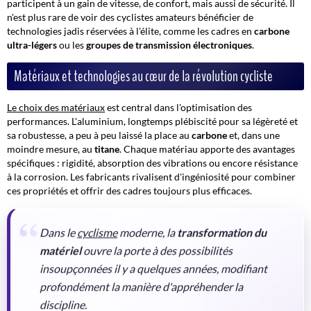
participent à un
gain de vitesse
, de confort, mais aussi de sécurité. Il
n'est plus rare de voir des cyclistes amateurs bénéficier de
technologies jadis réservées à l'élite, comme les cadres en
carbone
ultra-légers
ou les
groupes de transmission électroniques
.
Matériaux et technologies au cœur de la révolution cycliste
Le choix des matériaux
est central dans l'optimisation des
performances. L'aluminium, longtemps plébiscité pour sa légèreté et
sa robustesse, a peu à peu laissé la place au
carbone
et, dans une
moindre mesure, au
titane
. Chaque matériau apporte des avantages
spécifiques : rigidité, absorption des vibrations ou encore résistance
à la corrosion. Les fabricants rivalisent d'ingéniosité pour
combiner
ces propriétés
et offrir des cadres toujours plus efficaces.
Dans le
cyclisme
moderne, la
transformation du
matériel
ouvre la porte à des possibilités
insoupçonnées il y a quelques années, modifiant
profondément la manière d'appréhender la
discipline.