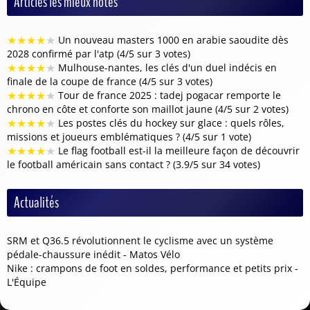
Articles les mieux notés
★
★
★
★
★
Un nouveau masters 1000 en arabie saoudite dès
2028 confirmé par l'atp (4/5 sur 3 votes)
★
★
★
★
★
Mulhouse-nantes, les clés d'un duel indécis en
finale de la coupe de france (4/5 sur 3 votes)
★
★
★
★
★
Tour de france 2025 : tadej pogacar remporte le
chrono en côte et conforte son maillot jaune (4/5 sur 2 votes)
★
★
★
★
★
Les postes clés du hockey sur glace : quels rôles,
missions et joueurs emblématiques ? (4/5 sur 1 vote)
★
★
★
★
★
Le flag football est-il la meilleure façon de découvrir
le football américain sans contact ? (3.9/5 sur 34 votes)
Actualités
SRM et Q36.5 révolutionnent le cyclisme avec un système
pédale-chaussure inédit - Matos Vélo
Nike : crampons de foot en soldes, performance et petits prix -
L'Équipe