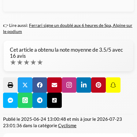
👉 Lire aussi:
Ferrari signe un doublé aux 6 heures de Spa, Alpine sur
le podium
Cet article a obtenu la note moyenne de
3.5
/5 avec
16
avis
★
★
★
★
★
Publié le
2025-06-24 13:00:48
et mis à jour le
2026-07-23
23:01:36
dans la catégorie
Cyclisme