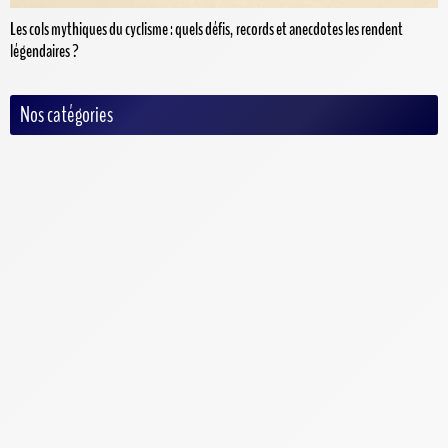
Les cols mythiques du cyclisme : quels défis, records et anecdotes les rendent
légendaires ?
Nos catégories
Auto/Moto
Baseball
Basketball
Criquet
Cyclisme
Football
Football Américain
Handball
Hockey
MMA