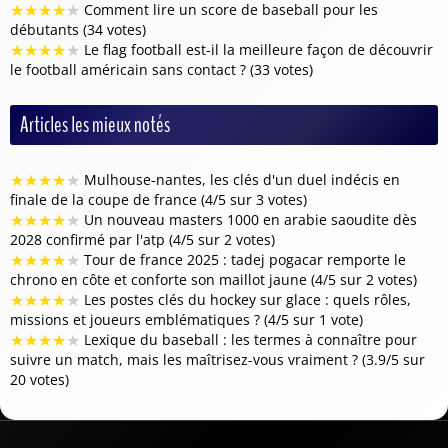
★
★
★
★
★
Comment lire un score de baseball pour les
débutants (34 votes)
★
★
★
★
★
Le flag football est-il la meilleure façon de découvrir
le football américain sans contact ? (33 votes)
Articles les mieux notés
★
★
★
★
★
Mulhouse-nantes, les clés d'un duel indécis en
finale de la coupe de france (4/5 sur 3 votes)
★
★
★
★
★
Un nouveau masters 1000 en arabie saoudite dès
2028 confirmé par l'atp (4/5 sur 2 votes)
★
★
★
★
★
Tour de france 2025 : tadej pogacar remporte le
chrono en côte et conforte son maillot jaune (4/5 sur 2 votes)
★
★
★
★
★
Les postes clés du hockey sur glace : quels rôles,
missions et joueurs emblématiques ? (4/5 sur 1 vote)
★
★
★
★
★
Lexique du baseball : les termes à connaître pour
suivre un match, mais les maîtrisez-vous vraiment ? (3.9/5 sur
20 votes)