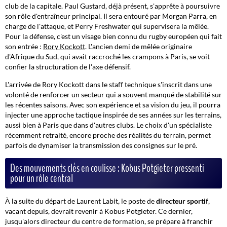
club de la capitale. Paul Gustard, déjà présent, s'apprête à poursuivre
son rôle d'entraîneur principal. Il sera entouré par Morgan Parra, en
charge de l'attaque, et Perry Freshwater qui supervisera la mêlée.
Pour la défense, c'est un visage bien connu du rugby européen qui fait
son entrée :
Rory Kockott
. L'ancien demi de mêlée originaire
d'Afrique du Sud, qui avait raccroché les crampons à Paris, se voit
confier la structuration de l'axe défensif.
L'arrivée de Rory Kockott dans le staff technique s'inscrit dans une
volonté de renforcer un secteur qui a souvent manqué de stabilité sur
les récentes saisons. Avec son expérience et sa vision du jeu, il pourra
injecter une approche tactique inspirée de ses années sur les terrains,
aussi bien à Paris que dans d'autres clubs. Le choix d'un spécialiste
récemment retraité, encore proche des réalités du terrain, permet
parfois de dynamiser la transmission des consignes sur le pré.
Des mouvements clés en coulisse : Kobus Potgieter pressenti
pour un rôle central
À la suite du départ de Laurent Labit, le poste de
directeur sportif
,
vacant depuis, devrait revenir à Kobus Potgieter. Ce dernier,
jusqu'alors directeur du centre de formation, se prépare à franchir