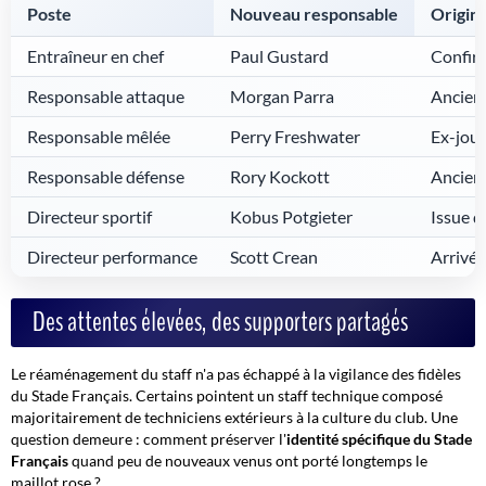
Poste
Nouveau responsable
Origine
Entraîneur en chef
Paul Gustard
Confirm
Responsable attaque
Morgan Parra
Ancien 
Responsable mêlée
Perry Freshwater
Ex-jou
Responsable défense
Rory Kockott
Ancien 
Directeur sportif
Kobus Potgieter
Issue d
Directeur performance
Scott Crean
Arrivée
Des attentes élevées, des supporters partagés
Le réaménagement du staff n'a pas échappé à la vigilance des fidèles
du Stade Français. Certains pointent un staff technique composé
majoritairement de techniciens extérieurs à la culture du club. Une
question demeure : comment préserver l'
identité spécifique du Stade
Français
quand peu de nouveaux venus ont porté longtemps le
maillot rose ?