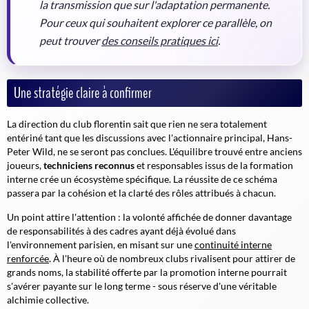
la transmission que sur l'adaptation permanente.
Pour ceux qui souhaitent explorer ce parallèle, on
peut trouver
des conseils pratiques ici
.
Une stratégie claire à confirmer
La direction du club florentin sait que rien ne sera totalement
entériné tant que les discussions avec l'actionnaire principal, Hans-
Peter Wild, ne se seront pas conclues. L'équilibre trouvé entre anciens
joueurs,
techniciens reconnus
et responsables issus de la formation
interne crée un écosystème spécifique. La réussite de ce schéma
passera par la cohésion et la clarté des rôles attribués à chacun.
Un point attire l'attention : la volonté affichée de donner davantage
de responsabilités à des cadres ayant déjà évolué dans
l'environnement parisien, en misant sur une
continuité interne
renforcée
.
À l'heure où de nombreux clubs rivalisent pour attirer de
grands noms, la stabilité offerte par la promotion interne pourrait
s'avérer payante sur le long terme - sous réserve d'une véritable
alchimie collective.