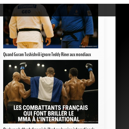
Quand Guram Tushishvili ignore Teddy Riner aux mondiaux