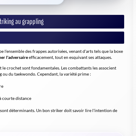
triking au grappling
l'ensemble des frappes autorisées, venant d'arts tels que la boxe
er l'adversaire
efficacement, tout en esquivant ses attaques.
s et le crochet sont fondamentales. Les combattants les associent
ng ou du taekwondo. Cependant, la variété prime :
re
à courte distance
 sont déterminants. Un bon striker doit savoir lire l'intention de