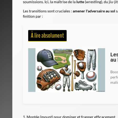
soumissions. Ici, la maîtrise de la
lutte
(wrestling), du jiu-j
Les transitions sont cruciales :
amener l'adversaire au sol
s
finition par :
À lire absolument
Les
au 
Boos
perf
mali
Montée (mount)
pour dominer et frapper efficacement