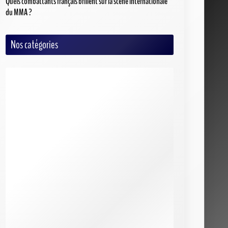
Quels combattants français brillent sur la scène internationale
du MMA ?
Nos catégories
Auto/Moto
Baseball
Basketball
Criquet
Cyclisme
Football
Football Américain
Handball
Hockey
MMA
Rugby