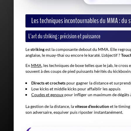
Les techniques incontournables du MMA : du s
L'art du striking : précision et puissance
Le
striking
est la composante debout du MMA. Elle regroupe 
anglaise, le muay-thaï ou encore le karaté. L'objectif ?
Touch
En
MMA
, les techniques de
boxe
telles que le jab, le cros
souvent à des coups de pied puissants hérités du kickboxi
Directs et crochets
pour gagner la distance et surprend
Low kicks et middle kicks pour affaiblir les appuis
Coudes et genoux
pour infliger un maximum de dégâts 
La gestion de la distance, la
vitesse d'exécution
et le timing
son adversaire, esquiver puis riposter instantanément.