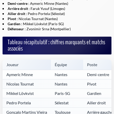
Demi-centre
: Aymeric Minne (Nantes)
Arrière droit
: Faruk Yusuf (Limoges)
Ailier droit
: Pedro Portela (Sélestat)
Pivot
: Nicolas Tournat (Nantes)
Gardien
: Mikkel Lövkvist (Paris-SG)
Défenseur
: Zvonimir Srna (Montpellier)
Tableau récapitulatif : chiffres marquants et matchs
associés
Joueur
Équipe
Poste
Aymeric Minne
Nantes
Demi-centre
Nicolas Tournat
Nantes
Pivot
Mikkel Lövkvist
Paris-SG
Gardien
Pedro Portela
Sélestat
Ailier droit
Gonçalo Martins Vieira
Toulouse
Arrière gauche