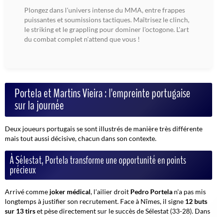
Plongez dans l'univers intense du MMA, entre frappes
puissantes et soumissions tactiques. Maîtrisez le clinch,
le striking et le grappling pour dominer l'octogone. L'art
du combat complet n'attend que vous !
Portela et Martins Vieira : l'empreinte portugaise
sur la journée
Deux joueurs portugais se sont illustrés de manière très différente
mais tout aussi décisive, chacun dans son contexte.
À Sélestat, Portela transforme une opportunité en points
précieux
Arrivé comme
joker médical
, l'ailier droit
Pedro Portela
n'a pas mis
longtemps à justifier son recrutement. Face à Nîmes, il signe
12 buts
sur 13 tirs
et pèse directement sur le succès de Sélestat (33-28). Dans