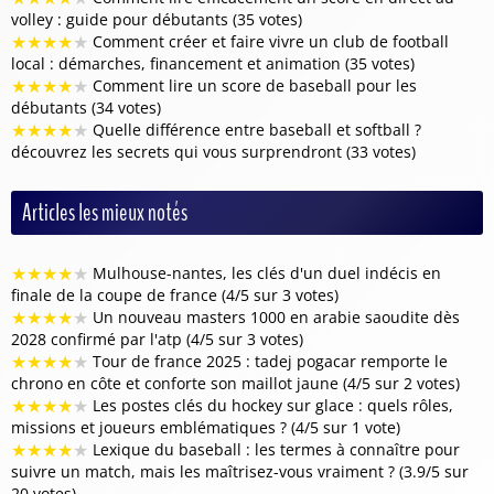
volley : guide pour débutants (35 votes)
★
★
★
★
★
Comment créer et faire vivre un club de football
local : démarches, financement et animation (35 votes)
★
★
★
★
★
Comment lire un score de baseball pour les
débutants (34 votes)
★
★
★
★
★
Quelle différence entre baseball et softball ?
découvrez les secrets qui vous surprendront (33 votes)
Articles les mieux notés
★
★
★
★
★
Mulhouse-nantes, les clés d'un duel indécis en
finale de la coupe de france (4/5 sur 3 votes)
★
★
★
★
★
Un nouveau masters 1000 en arabie saoudite dès
2028 confirmé par l'atp (4/5 sur 3 votes)
★
★
★
★
★
Tour de france 2025 : tadej pogacar remporte le
chrono en côte et conforte son maillot jaune (4/5 sur 2 votes)
★
★
★
★
★
Les postes clés du hockey sur glace : quels rôles,
missions et joueurs emblématiques ? (4/5 sur 1 vote)
★
★
★
★
★
Lexique du baseball : les termes à connaître pour
suivre un match, mais les maîtrisez-vous vraiment ? (3.9/5 sur
20 votes)