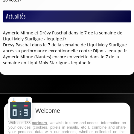
Actualités
Aymeric Minne et Drévy Paschal dans le 7 de la semaine de
Liqui Moly Starligue - lequipe.fr
Drévy Paschal dans le 7 de la semaine de Liqui Moly Starligue
après sa performance exceptionnelle contre Dijon - lequipe.fr
Aymeric Minne (Nantes) encore en vedette dans le 7 de la
semaine en Liqui Moly Starligue - lequipe.fr
Data powered by Oddspedia
Welcome
With our 133
partners
, we wish to store and access information on
🔞 Le pari en ligne est interdit aux mineurs (-18 ans en
your devices (cookies, pixels in emails, etc.), combine and share
France) et comporte des risques : endettement,
your personal data with our partners, whether collected on this