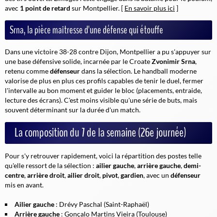
avec
1 point de retard
sur Montpellier. [
En savoir plus ici
]
Srna, la pièce maîtresse d'une défense qui étouffe
Dans une victoire 38-28 contre Dijon, Montpellier a pu s'appuyer sur
une base défensive solide, incarnée par le Croate
Zvonimir Srna
,
retenu comme
défenseur
dans la sélection. Le handball moderne
valorise de plus en plus ces profils capables de tenir le duel, fermer
l'intervalle au bon moment et guider le bloc (placements, entraide,
lecture des écrans). C'est moins visible qu'une série de buts, mais
souvent déterminant sur la durée d'un match.
La composition du 7 de la semaine (26e journée)
Pour s'y retrouver rapidement, voici la répartition des postes telle
qu'elle ressort de la sélection :
ailier gauche
,
arrière gauche
,
demi-
centre
,
arrière droit
,
ailier droit
,
pivot
,
gardien
, avec un
défenseur
mis en avant.
Ailier gauche
: Drévy Paschal (Saint-Raphaël)
Arrière gauche
: Gonçalo Martins Vieira (Toulouse)