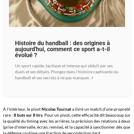
Histoire du handball : des origines à
aujourd'hui, comment ce sport a-t-il
évolué ?
Un sport rapide, tactique et intense qui séduit par ses
duels et ses détails. Plongez dans l'histoire captivante du
handball et ses secrets à ne pas manquer. ⚡️
À l'intérieur, le pivot
Nicolas Tournat
a livré un match d'une propreté
rare :
8 buts sur 8 tirs
. Pour un pivot, cette efficacité dit beaucoup sur
la qualité du timing avec les arrières, la précision des relations à deux
(prise d'intervalle, écran, remise), et la capacité à sanctionner dès que
la défense coulisse une fraction de seconde trop tard.