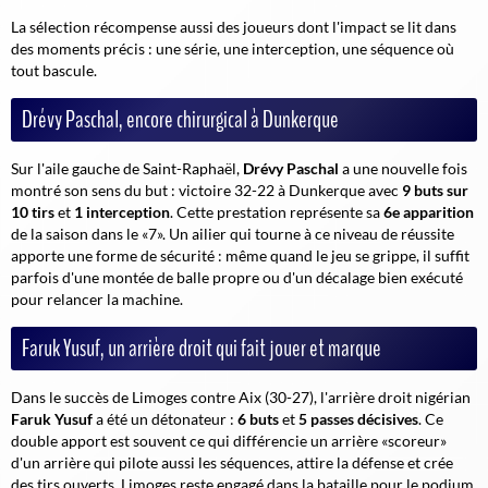
La sélection récompense aussi des joueurs dont l'impact se lit dans
des moments précis : une série, une interception, une séquence où
tout bascule.
Drévy Paschal, encore chirurgical à Dunkerque
Sur l'aile gauche de Saint-Raphaël,
Drévy Paschal
a une nouvelle fois
montré son sens du but : victoire 32-22 à Dunkerque avec
9 buts sur
10 tirs
et
1 interception
. Cette prestation représente sa
6e apparition
de la saison dans le «7». Un ailier qui tourne à ce niveau de réussite
apporte une forme de sécurité : même quand le jeu se grippe, il suffit
parfois d'une montée de balle propre ou d'un décalage bien exécuté
pour relancer la machine.
Faruk Yusuf, un arrière droit qui fait jouer et marque
Dans le succès de Limoges contre Aix (30-27), l'arrière droit nigérian
Faruk Yusuf
a été un détonateur :
6 buts
et
5 passes décisives
. Ce
double apport est souvent ce qui différencie un arrière «scoreur»
d'un arrière qui pilote aussi les séquences, attire la défense et crée
des tirs ouverts. Limoges reste engagé dans la bataille pour le podium,