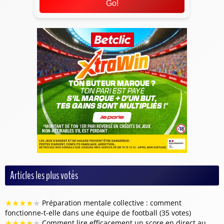
Go!
Articles les plus votés
★
★
★
★
★
Préparation mentale collective : comment
fonctionne-t-elle dans une équipe de football (35 votes)
★
★
★
★
★
Comment lire efficacement un score en direct au