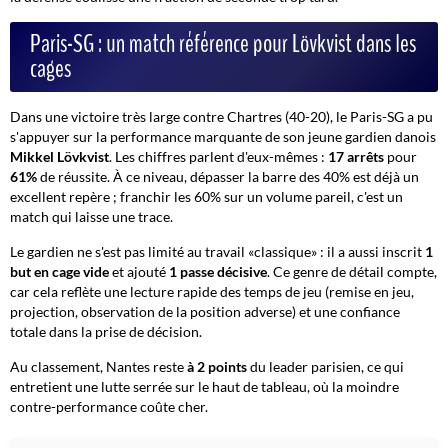
Paris-SG : un match référence pour Lövkvist dans les
cages
Dans une victoire très large contre Chartres (40-20), le Paris-SG a pu
s'appuyer sur la performance marquante de son jeune gardien danois
Mikkel Lövkvist
. Les chiffres parlent d'eux-mêmes :
17 arrêts
pour
61%
de réussite. À ce niveau, dépasser la barre des 40% est déjà un
excellent repère ; franchir les 60% sur un volume pareil, c'est un
match qui laisse une trace.
Le gardien ne s'est pas limité au travail «classique» : il a aussi inscrit
1
but en cage vide
et ajouté
1 passe décisive
. Ce genre de détail compte,
car cela reflète une lecture rapide des temps de jeu (remise en jeu,
projection, observation de la position adverse) et une confiance
totale dans la prise de décision.
Au classement, Nantes reste
à 2 points
du leader parisien, ce qui
entretient une lutte serrée sur le haut de tableau, où la moindre
contre-performance coûte cher.