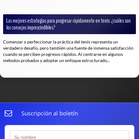
Las mejores estrategias para progresar rápidamente en tenis: ¿cuáles son
los consejos imprescindibles?
Comenzar o perfeccionar la práctica del tenis representa un
verdadero desafío, pero también una fuente de inmensa satisfacción
cuando se perciben progresos rápidos. Al centrarse en algunos
métodos probados y adoptar un enfoque estructurado...
Suscripción al boletín