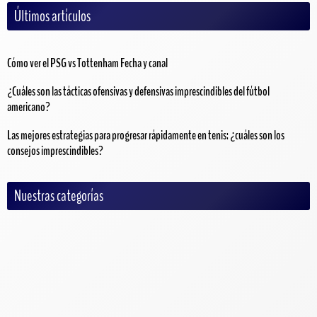
Últimos artículos
¿Por qué elegir Alloscore?
Cómo ver el PSG vs Tottenham Fecha y canal
Aventurarse en Alloscore significa adoptar una nueva forma de vivir
el deporte, donde cada acción, cada gol, cada canasta cuentan. Hay
¿Cuáles son las tácticas ofensivas y defensivas imprescindibles del fútbol
muchas razones para elegir esta plataforma:
americano?
Noticias en tiempo real
: resultados, estadísticas y momentos
Las mejores estrategias para progresar rápidamente en tenis: ¿cuáles son los
destacados actualizados al instante.
consejos imprescindibles?
Cobertura multideporte
: fútbol, baloncesto, rugby, tenis,
balonmano y muchas otras disciplinas.
Interfaz intuitiva
: navegación fluida, acceso rápido a tus
Nuestras categorías
competiciones y equipos favoritos.
Análisis y comentarios
: resúmenes, análisis tácticos y
comentarios de expertos.
Baloncesto
Notificaciones personalizadas
: reciba alertas en directo sobre los
acontecimientos que le interesan.
Balonmano
Béisbol
Este completo servicio responde a las expectativas de los aficionados
más exigentes, siempre en busca de precisión y emoción.
Ciclismo