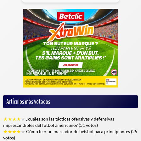
Funcionalidad
Alloscore
Resultados en directo
Ultrarrápido e intera
Estadísticas avanzadas
Análisis detallados 
Notificaciones personalizadas
Sí, configurables pa
Intercambio social
Integrado e intuitivo
Cobertura multideporte
Muy amplia, todos lo
Deporte en directo: inmersión total con Alloscore
Artículos más votados
Alloscore
le invita a vivir el acontecimiento como si estuviera en el
terreno de juego. La experiencia inmersiva se basa en actualizaciones
★
★
★
★
★
¿cuáles son las tácticas ofensivas y defensivas
continuas y funciones interactivas. El sistema de notificaciones, que
imprescindibles del fútbol americano? (31 votos)
puedes personalizar a tu gusto, te avisa en cuanto se produce un
★
★
★
★
★
Cómo leer un marcador de béisbol para principiantes (25
acontecimiento clave durante un partido o se publica una noticia
votos)
importante.