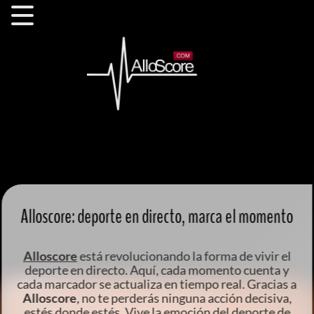
Alloscore: deporte en directo, marca el momento
Alloscore
está revolucionando la forma de
vivir el
deporte en directo
. Aquí, cada momento cuenta y
cada marcador se actualiza en tiempo real. Gracias a
Alloscore
, no te perderás ninguna acción decisiva,
estés donde estés.
Vive la emoción del deporte de