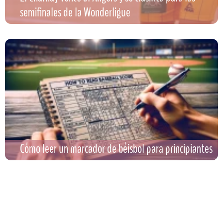
semifinales de la Wonderligue
Cómo leer un marcador de béisbol para principiantes