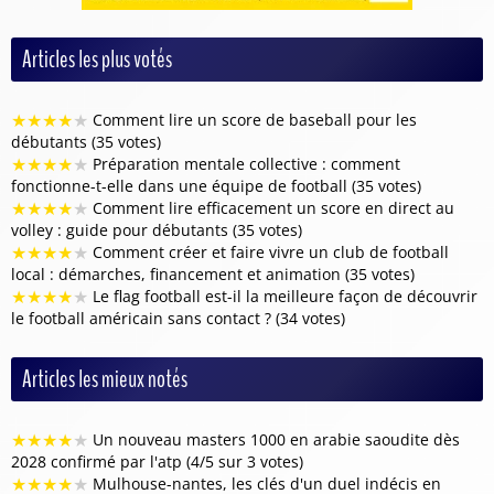
Articles les plus votés
★
★
★
★
★
Comment lire un score de baseball pour les
débutants (35 votes)
★
★
★
★
★
Préparation mentale collective : comment
fonctionne-t-elle dans une équipe de football (35 votes)
★
★
★
★
★
Comment lire efficacement un score en direct au
volley : guide pour débutants (35 votes)
★
★
★
★
★
Comment créer et faire vivre un club de football
local : démarches, financement et animation (35 votes)
★
★
★
★
★
Le flag football est-il la meilleure façon de découvrir
le football américain sans contact ? (34 votes)
Articles les mieux notés
★
★
★
★
★
Un nouveau masters 1000 en arabie saoudite dès
2028 confirmé par l'atp (4/5 sur 3 votes)
★
★
★
★
★
Mulhouse-nantes, les clés d'un duel indécis en