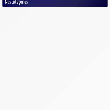
Nos catégories
Auto/Moto
Baseball
Basketball
Criquet
Cyclisme
Football
Football Américain
Handball
Hockey
MMA
Rugby
Tennis
Volley