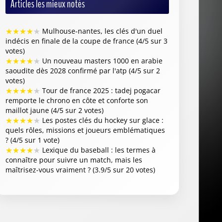
Articles les mieux notés
★
★
★
★
★
Mulhouse-nantes, les clés d'un duel
indécis en finale de la coupe de france (4/5 sur 3
votes)
★
★
★
★
★
Un nouveau masters 1000 en arabie
saoudite dès 2028 confirmé par l'atp (4/5 sur 2
votes)
★
★
★
★
★
Tour de france 2025 : tadej pogacar
remporte le chrono en côte et conforte son
maillot jaune (4/5 sur 2 votes)
★
★
★
★
★
Les postes clés du hockey sur glace :
quels rôles, missions et joueurs emblématiques
? (4/5 sur 1 vote)
★
★
★
★
★
Lexique du baseball : les termes à
connaître pour suivre un match, mais les
maîtrisez-vous vraiment ? (3.9/5 sur 20 votes)