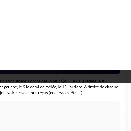
sentiels : nom des équipes, lieu, date, heure, parfois la météo. À
t l'équipe à domicile et l'équipe visiteuse. À noter :
le terrain
vent !).
mbre de points inscrits par chaque formation et, juste à côté, le
pide coup d'œil
permet déjà de sentir le scénario : match serré,
[
En savoir plus ici
]
du document. L'ordre des joueurs (du 1 au 15) reflète leur
ier gauche, le 9 le demi de mêlée, le 15 l'arrière. À droite de chaque
 jeu, voire les cartons reçus (cochez ce détail !).