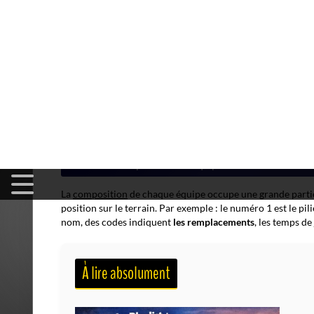
Les informations clés en haut de la feuille
Généralement, le haut du document regroupe les éléments es
droite et à gauche, chaque colonne représente respectivemen
peut parfois influencer le jeu
(surtout en cas de pluie ou de 
Souvent, vous repérez immédiatement
le score final
, le no
nombre d'essais, de pénalités ou de transformations.
Un ra
festival offensif... ou après-midi difficile pour une défense. 
Décoder la composition des équipes
La
composition
de chaque équipe occupe une grande partie 
position sur le terrain. Par exemple : le numéro 1 est le pil
nom, des codes indiquent
les remplacements
, les temps de
À lire absolument