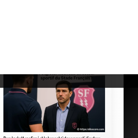
La playlist musicale de gaël fickou entre diam's et nekfeu