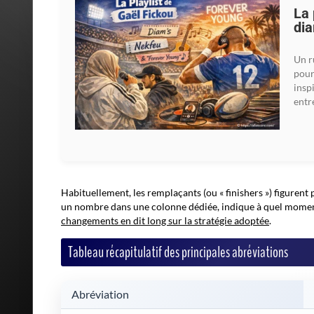
La 
dia
Un r
pour
insp
entr
Habituellement, les remplaçants (ou « finishers ») figurent
un nombre dans une colonne dédiée, indique à quel moment i
changements en dit long sur la stratégie adoptée
.
Tableau récapitulatif des principales abréviations
Abréviation