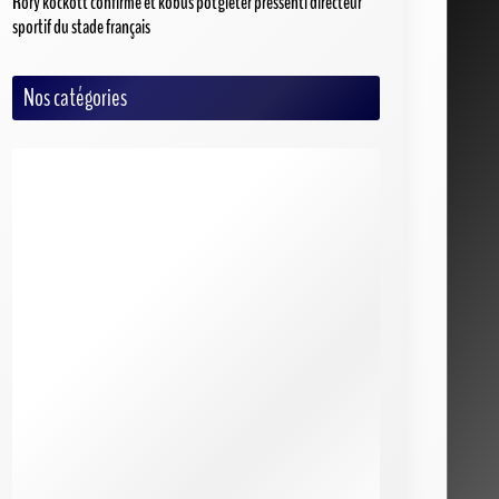
Rory kockott confirmé et kobus potgieter pressenti directeur
sportif du stade français
Nos catégories
Auto/Moto
Baseball
Basketball
Criquet
Cyclisme
Football
Football Américain
Handball
Hockey
MMA
Rugby